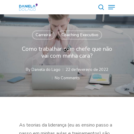
Menu
Skip
to
search
Close
main
Menu
content
Carreira
Coaching Executivo
Como trabalhar com chefe que não
vai com minha cara?
By
Daniela do Lago
22 de fevereiro de 2022
No Comments
As teorias da liderança (eu as ensino passo a
passo em minhas aulas e treinamentos) são