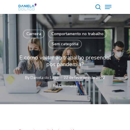
Menu
Skip
to
search
Close
main
Menu
content
Carreira
Comportamento no trabalho
Sem categoria
E como voltar ao trabalho presencial
pos pandemia?
By
Daniela do Lago
22 de fevereiro de 2022
No Comments